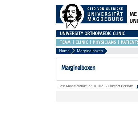
ME
UN
UNIVERSITY ORTHOPAEDIC CLINIC
TEAM
CLINIC
PHYSICIANS
PATIENT
Home
Marginalboxen
Marginalboxen
Last Modification: 27.01.2021 - Contact Person:
Sie können eine Nachricht versenden an:
Ihre E-Mailadresse:
Ihr Anliegen: