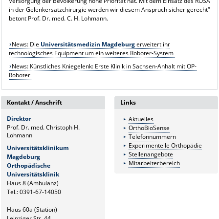
Versorgung der Bevölkerung hohe Priorität hat. Mit dem Einsatz des ROSA
in der Gelenkersatzchirurgie werden wir diesem Anspruch sicher gerecht“
betont Prof. Dr. med. C. H. Lohmann.
News: Die
Universitätsmedizin Magdeburg
erweitert ihr
technologisches Equipment um ein weiteres Roboter-System
News: Künstliches Kniegelenk: Erste Klinik in Sachsen-Anhalt mit OP-
Roboter
Kontakt / Anschrift
Links
Direktor
Aktuelles
Prof. Dr. med. Christoph H.
OrthoBioSense
Lohmann
Telefonnummern
Experimentelle Orthopädie
Universitätsklinikum
Stellenangebote
Magdeburg
Mitarbeiterbereich
Orthopädische
Universitätsklinik
Haus 8 (Ambulanz)
Tel.: 0391-67-14050
Haus 60a (Station)
Leipziger Str. 44