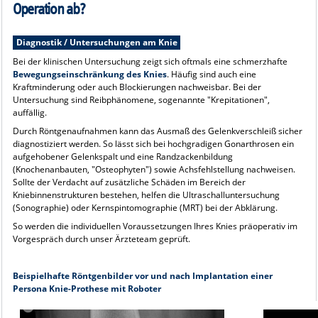
Operation ab?
Diagnostik / Untersuchungen am Knie
Bei der klinischen Untersuchung zeigt sich oftmals eine schmerzhafte
Bewegungseinschränkung des Knies
. Häufig sind auch eine
Kraftminderung oder auch Blockierungen nachweisbar. Bei der
Untersuchung sind Reibphänomene, sogenannte "Krepitationen",
auffällig.
Durch Röntgenaufnahmen kann das Ausmaß des Gelenkverschleiß sicher
diagnostiziert werden. So lässt sich bei hochgradigen Gonarthrosen ein
aufgehobener Gelenkspalt und eine Randzackenbildung
(Knochenanbauten, "Osteophyten") sowie Achsfehlstellung nachweisen.
Sollte der Verdacht auf zusätzliche Schäden im Bereich der
Kniebinnenstrukturen bestehen, helfen die Ultraschalluntersuchung
(Sonographie) oder Kernspintomographie (MRT) bei der Abklärung.
So werden die individuellen Voraussetzungen Ihres Knies präoperativ im
Vorgespräch durch unser Ärzteteam geprüft.
Beispielhafte Röntgenbilder vor und nach Implantation einer
Persona Knie-Prothese mit Roboter