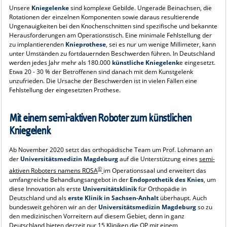
Unsere
Kniegelenke
sind komplexe Gebilde. Ungerade Beinachsen, die
Rotationen der einzelnen Komponenten sowie daraus resultierende
Ungenauigkeiten bei den Knochenschnitten sind spezifische und bekannte
Herausforderungen am Operationstisch. Eine minimale Fehlstellung der
zu implantierenden
Knieprothese
, sei es nur um wenige Millimeter, kann
unter Umständen zu fortdauernden Beschwerden führen. In Deutschland
werden jedes Jahr mehr als 180.000
künstliche Kniegelenk
e eingesetzt.
Etwa 20 - 30 % der Betroffenen sind danach mit dem Kunstgelenk
unzufrieden. Die Ursache der Beschwerden ist in vielen Fällen eine
Fehlstellung der eingesetzten Prothese.
Mit einem semi-aktiven Roboter zum künstlichen
Kniegelenk
Ab November 2020 setzt das orthopädische Team um Prof. Lohmann an
der
Universitätsmedizin Magdeburg
auf die Unterstützung eines
semi-
©
aktiven Roboters namens ROSA
im Operationssaal und erweitert das
umfangreiche Behandlungsangebot in der
Endoprothetik des Knies
, um
diese Innovation als erste
Universitätsklinik
für Orthopädie in
Deutschland und als
erste Klinik in Sachsen-Anhalt
überhaupt. Auch
bundesweit gehören wir an der
Universitätsmedizin Magdeburg
so zu
den medizinischen Vorreitern auf diesem Gebiet, denn in ganz
Deutschland bieten derzeit nur 15 Kliniken die OP mit einem