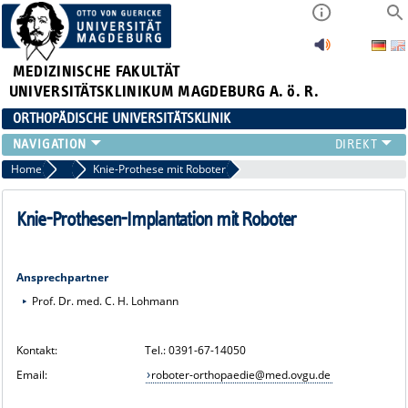
MEDIZINISCHE FAKULTÄT
UNIVERSITÄTSKLINIKUM MAGDEBURG A. ö. R.
ORTHOPÄDISCHE UNIVERSITÄTSKLINIK
TEAM
Home
Knie
Knie-Prothese mit Roboter
KLINIK
ÄRZTE
Knie-Prothesen-Implantation mit Roboter
PATIENTEN
SCHWERPUNKTE
Ansprechpartner
EXP. ORTHOPÄDIE
Prof. Dr. med. C. H. Lohmann
ENDOPROTHETIKZENTRUM DER MAXIMALVERSORGUNG
Kontakt: Tel.: 0391-67-14050
Email:
roboter-orthopaedie@med.ovgu.de