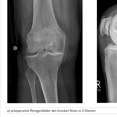
a) präoperative Röntgenbilder des kranken Knies in 2 Ebenen