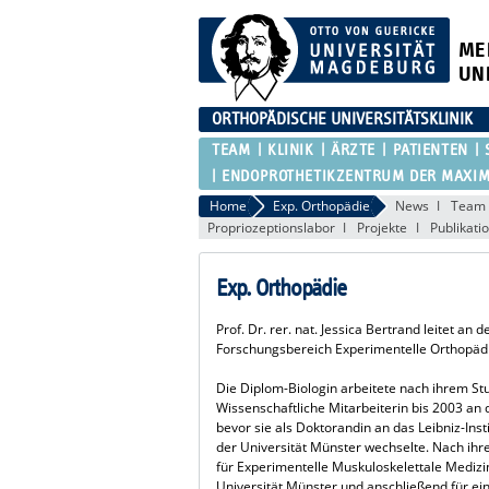
ME
UN
ORTHOPÄDISCHE UNIVERSITÄTSKLINIK
TEAM
KLINIK
ÄRZTE
PATIENTEN
ENDOPROTHETIKZENTRUM DER MAXI
Home
Exp. Orthopädie
News
Team
Propriozeptionslabor
Projekte
Publikati
Exp. Orthopädie
Prof. Dr. rer. nat. Jessica Bertrand leitet an
Forschungsbereich Experimentelle Orthopäd
Die Diplom-Biologin arbeitete nach ihrem St
Wissenschaftliche Mitarbeiterin bis 2003 an 
bevor sie als Doktorandin an das Leibniz-Inst
der Universität Münster wechselte. Nach ihre
für Experimentelle Muskuloskelettale Medizi
Universität Münster und anschließend für ei