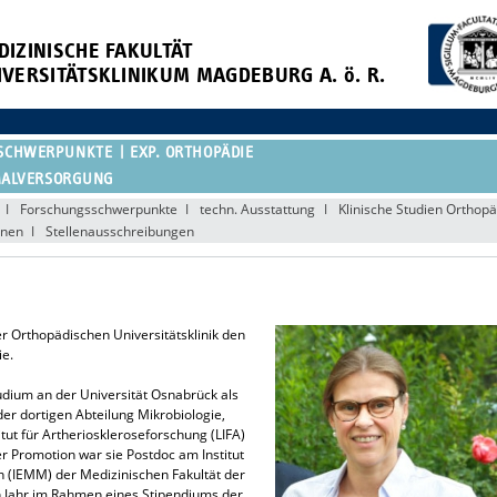
DIZINISCHE FAKULTÄT
IVERSITÄTSKLINIKUM MAGDEBURG A. ö. R.
SCHWERPUNKTE
EXP. ORTHOPÄDIE
MALVERSORGUNG
Forschungsschwerpunkte
techn. Ausstattung
Klinische Studien Ortho
onen
Stellenausschreibungen
 der Orthopädischen Universitätsklinik den
ie.
udium an der Universität Osnabrück als
der dortigen Abteilung Mikrobiologie,
itut für Artherioskleroseforschung (LIFA)
r Promotion war sie Postdoc am Institut
n (IEMM) der Medizinischen Fakultät der
n Jahr im Rahmen eines Stipendiums der