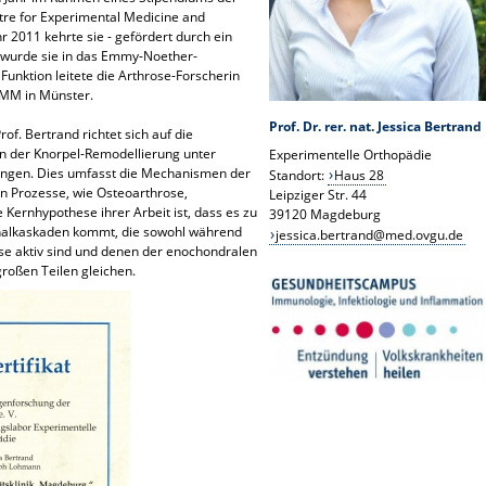
re for Experimental Medicine and
 2011 kehrte sie - gefördert durch ein
 wurde sie in das Emmy-Noether-
nktion leitete die Arthrose-Forscherin
EMM in Münster.
Prof. Dr. rer. nat. Jessica Bertrand
f. Bertrand richtet sich auf die
 der Knorpel-Remodellierung unter
Experimentelle Orthopädie
ungen. Dies umfasst die Mechanismen der
Standort:
Haus 28
n Prozesse, wie Osteoarthrose,
Leipziger Str. 44
 Kernhypothese ihrer Arbeit ist, dass es zu
39120 Magdeburg
gnalkaskaden kommt, die sowohl während
jessica.bertrand@med.ovgu.de
ose aktiv sind und denen der enochondralen
großen Teilen gleichen.