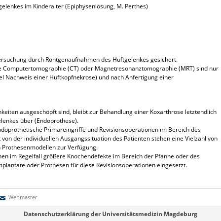
elenkes im Kinderalter (Epiphysenlösung, M. Perthes)
tersuchung durch Röntgenaufnahmen des Hüftgelenkes gesichert.
 Computertomographie (CT) oder Magnetresonanztomographie (MRT) sind nur
el Nachweis einer Hüftkopfnekrose) und nach Anfertigung einer
iten ausgeschöpft sind, bleibt zur Behandlung einer Koxarthrose letztendlich
gelenkes über (Endoprothese).
endoprothetische Primäreingriffe und Revisionsoperationen im Bereich des
on der individuellen Ausgangssituation des Patienten stehen eine Vielzahl von
n Prothesenmodellen zur Verfügung.
nen im Regelfall größere Knochendefekte im Bereich der Pfanne oder des
mplantate oder Prothesen für diese Revisionsoperationen eingesetzt.
Webmaster
Webmaster
Datenschutzerklärung der Universitätsmedizin Magdeburg