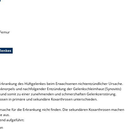
 Femur
elenkes
 Erkrankung des Hüftgelenkes beim Erwachsenen nichtentzündlicher Ursache.
knorpels und nachfolgender Entzündung der Gelenkschleimhaut (Synovitis)
 und somit zu einer zunehmenden und schmerzhaften Gelenkzerstörung.
rosen in primäre und sekundäre Koxarthrosen unterschieden.
Ursache für die Erkrankung nicht finden. Die sekundären Koxarthrosen machen
te aus.
end aufgeführt:
on