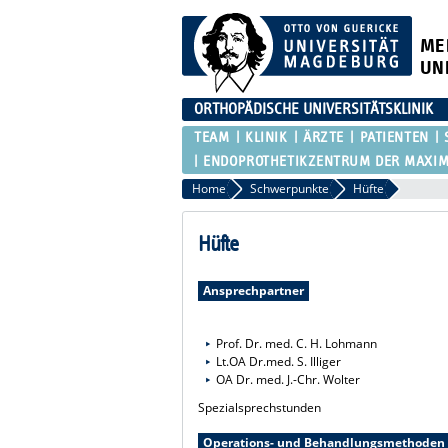
ME
UN
ORTHOPÄDISCHE UNIVERSITÄTSKLINIK
TEAM
KLINIK
ÄRZTE
PATIENTEN
ENDOPROTHETIKZENTRUM DER MAXI
Home
Schwerpunkte
Hüfte
Hüfte
Ansprechpartner
Prof. Dr. med. C. H. Lohmann
Lt.OA Dr.med. S. Illiger
OA Dr. med. J.-Chr. Wolter
Spezialsprechstunden
Operations- und Behandlungsmethoden