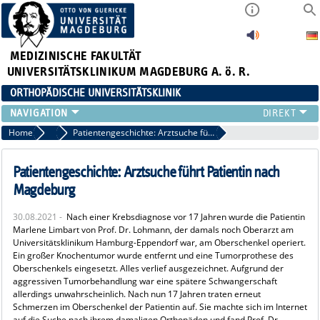
MEDIZINISCHE FAKULTÄT
UNIVERSITÄTSKLINIKUM MAGDEBURG A. ö. R.
ORTHOPÄDISCHE UNIVERSITÄTSKLINIK
TEAM
Home
Aktuelles
Patientengeschichte: Arztsuche führt Patientin nach Magdeburg
KLINIK
ÄRZTE
Patientengeschichte: Arztsuche führt Patientin nach
PATIENTEN
Magdeburg
SCHWERPUNKTE
30.08.2021 -
Nach einer Krebsdiagnose vor 17 Jahren wurde die Patientin
EXP. ORTHOPÄDIE
Marlene Limbart von Prof. Dr. Lohmann, der damals noch Oberarzt am
ENDOPROTHETIKZENTRUM DER MAXIMALVERSORGUNG
Universitätsklinikum Hamburg-Eppendorf war, am Oberschenkel operiert.
Ein großer Knochentumor wurde entfernt und eine Tumorprothese des
Oberschenkels eingesetzt. Alles verlief ausgezeichnet. Aufgrund der
aggressiven Tumorbehandlung war eine spätere Schwangerschaft
allerdings unwahrscheinlich. Nach nun 17 Jahren traten erneut
Schmerzen im Oberschenkel der Patientin auf. Sie machte sich im Internet
auf die Suche nach ihrem damaligen Orthopäden und fand Prof. Dr.