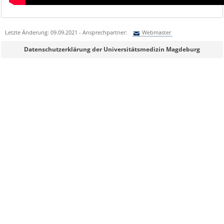
Letzte Änderung: 09.09.2021 - Ansprechpartner:
Webmaster
Sie können eine Nachricht versenden an:
Webmaster
Datenschutzerklärung der Universitätsmedizin Magdeburg
Ihre E-Mailadresse:
Ihr Anliegen:
Sicherheitsabfrage: