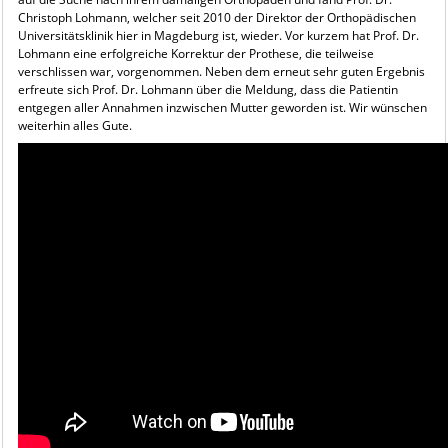
Christoph Lohmann, welcher seit 2010 der Direktor der Orthopädischen
Universitätsklinik hier in Magdeburg ist, wieder. Vor kurzem hat Prof. Dr.
Lohmann eine erfolgreiche Korrektur der Prothese, die teilweise
verschlissen war, vorgenommen. Neben dem erneut sehr guten Ergebnis
erfreute sich Prof. Dr. Lohmann über die Meldung, dass die Patientin
entgegen aller Annahmen inzwischen Mutter geworden ist. Wir wünschen
weiterhin alles Gute.