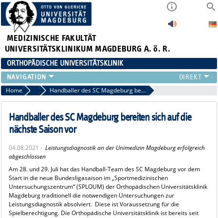
MEDIZINISCHE FAKULTÄT
UNIVERSITÄTSKLINIKUM MAGDEBURG A. ö. R.
ORTHOPÄDISCHE UNIVERSITÄTSKLINIK
TEAM
Home
Aktuelles
Handballer des SC Magdeburg bereiten sich auf die nächste Saison vor
KLINIK
ÄRZTE
Handballer des SC Magdeburg bereiten sich auf die
PATIENTEN
nächste Saison vor
SCHWERPUNKTE
04.08.2021 -
Leistungsdiagnostik an der Unimedizin Magdeburg erfolgreich
EXP. ORTHOPÄDIE
abgeschlossen
ENDOPROTHETIKZENTRUM DER MAXIMALVERSORGUNG
Am 28. und 29. Juli hat das Handball-Team des SC Magdeburg vor dem
Start in die neue Bundesligasaison im „Sportmedizinischen
Untersuchungszentrum“ (SPLOUM) der Orthopädischen Universitätsklinik
Magdeburg traditionell die notwendigen Untersuchungen zur
Leistungsdiagnostik absolviert. Diese ist Voraussetzung für die
Spielberechtigung. Die Orthopädische Universitätsklinik ist bereits seit