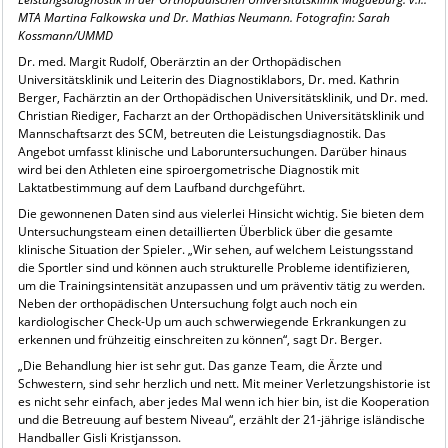
MTA Martina Falkowska und Dr. Mathias Neumann. Fotografin: Sarah
Kossmann/UMMD
Dr. med. Margit Rudolf, Oberärztin an der Orthopädischen
Universitätsklinik und Leiterin des Diagnostiklabors, Dr. med. Kathrin
Berger, Fachärztin an der Orthopädischen Universitätsklinik, und Dr. med.
Christian Riediger, Facharzt an der Orthopädischen Universitätsklinik und
Mannschaftsarzt des SCM, betreuten die Leistungsdiagnostik. Das
Angebot umfasst klinische und Laboruntersuchungen. Darüber hinaus
wird bei den Athleten eine spiroergometrische Diagnostik mit
Laktatbestimmung auf dem Laufband durchgeführt.
Die gewonnenen Daten sind aus vielerlei Hinsicht wichtig. Sie bieten dem
Untersuchungsteam einen detaillierten Überblick über die gesamte
klinische Situation der Spieler. „Wir sehen, auf welchem Leistungsstand
die Sportler sind und können auch strukturelle Probleme identifizieren,
um die Trainingsintensität anzupassen und um präventiv tätig zu werden.
Neben der orthopädischen Untersuchung folgt auch noch ein
kardiologischer Check-Up um auch schwerwiegende Erkrankungen zu
erkennen und frühzeitig einschreiten zu können“, sagt Dr. Berger.
„Die Behandlung hier ist sehr gut. Das ganze Team, die Ärzte und
Schwestern, sind sehr herzlich und nett. Mit meiner Verletzungshistorie ist
es nicht sehr einfach, aber jedes Mal wenn ich hier bin, ist die Kooperation
und die Betreuung auf bestem Niveau“, erzählt der 21-jährige isländische
Handballer Gisli Kristjansson.