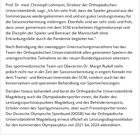
Prof. Dr. med. Christoph Lohmann, Direktor der Orthopädischen
Universitätsklinik, sagt: „Ich bin sehr froh, dass die Spieler gesund aus der
Sommerpause wiedergekommen sind und ein gutes Leistungsniveau für
die Saisonvorbereitung mitbringen. Ebenfalls sind wir sehr stolz und froh,
dass unser gemeinsam mit dem SCM erarbeitetes Hygienekonzept und
die Disziplin der Spieler und Betreuer die Mannschaft ohne
Erkrankungsfälle durch die Pandemie begleitet hat.“
Nach Beendigung des zweitägigen Untersuchungsmarathons hat das
Team der Orthopädischen Universitätsklinik allen getesteten Spielern die
uneingeschränkte Teilnahme an der neuen Bundesligasaison attestiert.
Das sportmedizinische Team um Oberärztin Dr. Margit Rudolf steht
jedoch nicht nur in der Zeit der Saisonvorbereitung in engem Kontakt mit
dem Trainer- und Betreuer:innenstab des SCM, sondern auch bei der
konservativen und operativen Behandlung von Sportverletzungen.
Darüber hinaus behandelt und berät die Orthopädische Universitätsklinik
Magdeburg auch die Olympiakadersportler:innen, die Kader des
Leistungssportstützpunktes Magdeburg und des Behindertensports,
Schüler:innen des Sportgymnasiums, aber auch Freizeitsportler:innen.
Der Deutsche Olympische Sportbund (DOSB) hat die Orthopädische
Universitätsklinik Magdeburg erneut offiziell als Leistungsdiagnostiklabor
für den kommenden Olympiazyklus von 2021 bis 2024 akkreditiert.