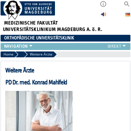
MEDIZINISCHE FAKULTÄT
UNIVERSITÄTSKLINIKUM MAGDEBURG A. ö. R.
ORTHOPÄDISCHE UNIVERSITÄTSKLINIK
TEAM
Home
Team
Weitere Ärzte
KLINIK
ÄRZTE
Weitere Ärzte
PATIENTEN
PD Dr. med. Konrad Mahlfeld
SCHWERPUNKTE
EXP. ORTHOPÄDIE
ENDOPROTHETIKZENTRUM DER MAXIMALVERSORGUNG