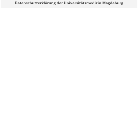
Sie können eine Nachricht versenden an:
Webmaster
Datenschutzerklärung der Universitätsmedizin Magdeburg
Ihre E-Mailadresse:
Ihr Anliegen:
Sicherheitsabfrage:
Lösung: