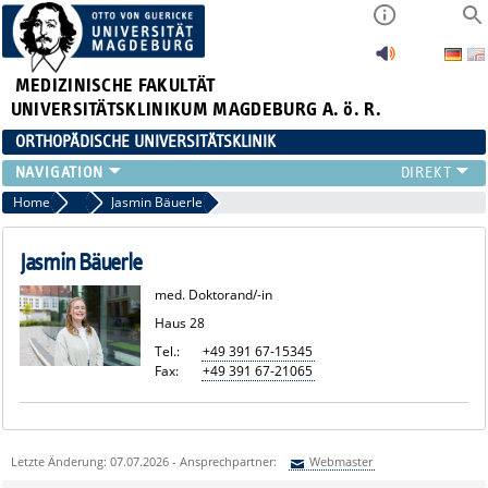
MEDIZINISCHE FAKULTÄT
UNIVERSITÄTSKLINIKUM MAGDEBURG A. ö. R.
ORTHOPÄDISCHE UNIVERSITÄTSKLINIK
TEAM
Home
Team
Jasmin Bäuerle
KLINIK
ÄRZTE
Jasmin Bäuerle
PATIENTEN
med. Doktorand/-in
SCHWERPUNKTE
Haus 28
EXP. ORTHOPÄDIE
Tel.:
+49 391 67-15345
ENDOPROTHETIKZENTRUM DER MAXIMALVERSORGUNG
Fax:
+49 391 67-21065
Letzte Änderung: 07.07.2026 - Ansprechpartner:
Webmaster