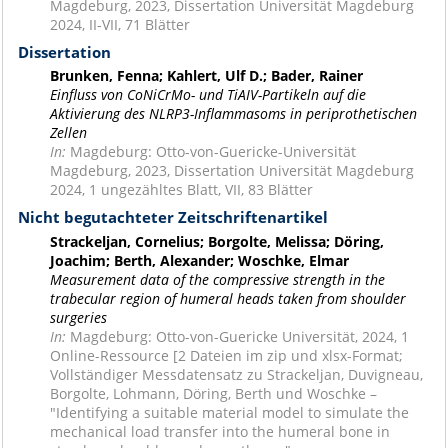
Magdeburg, 2023, Dissertation Universität Magdeburg
2024, II-VII, 71 Blätter
Dissertation
Brunken, Fenna; Kahlert, Ulf D.; Bader, Rainer
Einfluss von CoNiCrMo- und TiAIV-Partikeln auf die
Aktivierung des NLRP3-Inflammasoms in periprothetischen
Zellen
In:
Magdeburg: Otto-von-Guericke-Universität
Magdeburg, 2023, Dissertation Universität Magdeburg
2024, 1 ungezähltes Blatt, VII, 83 Blätter
Nicht begutachteter Zeitschriftenartikel
Strackeljan, Cornelius; Borgolte, Melissa; Döring,
Joachim; Berth, Alexander; Woschke, Elmar
Measurement data of the compressive strength in the
trabecular region of humeral heads taken from shoulder
surgeries
In:
Magdeburg: Otto-von-Guericke Universität, 2024, 1
Online-Ressource [2 Dateien im zip und xlsx-Format;
Vollständiger Messdatensatz zu Strackeljan, Duvigneau,
Borgolte, Lohmann, Döring, Berth und Woschke –
"Identifying a suitable material model to simulate the
mechanical load transfer into the humeral bone in