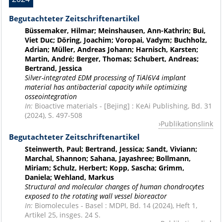
Begutachteter Zeitschriftenartikel
Büssemaker, Hilmar; Meinshausen, Ann-Kathrin; Bui,
Viet Duc; Döring, Joachim; Voropai, Vadym; Buchholz,
Adrian; Müller, Andreas Johann; Harnisch, Karsten;
Martin, André; Berger, Thomas; Schubert, Andreas;
Bertrand, Jessica
Silver-integrated EDM processing of TiAl6V4 implant
material has antibacterial capacity while optimizing
osseointegration
In:
Bioactive materials - [Bejing] : KeAi Publishing, Bd. 31
(2024), S. 497-508
Publikationslink
Begutachteter Zeitschriftenartikel
Steinwerth, Paul; Bertrand, Jessica; Sandt, Viviann;
Marchal, Shannon; Sahana, Jayashree; Bollmann,
Miriam; Schulz, Herbert; Kopp, Sascha; Grimm,
Daniela; Wehland, Markus
Structural and molecular changes of human chondrocytes
exposed to the rotating wall vessel bioreactor
In:
Biomolecules - Basel : MDPI, Bd. 14 (2024), Heft 1,
Artikel 25, insges. 24 S.