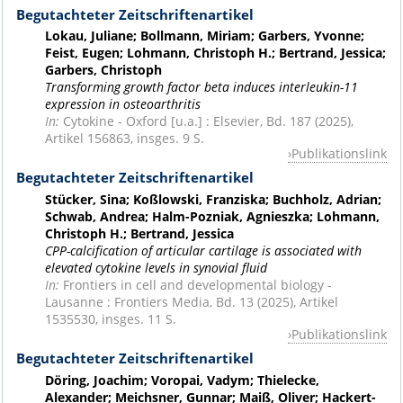
Begutachteter Zeitschriftenartikel
Lokau, Juliane; Bollmann, Miriam; Garbers, Yvonne;
Feist, Eugen; Lohmann, Christoph H.; Bertrand, Jessica;
Garbers, Christoph
Transforming growth factor beta induces interleukin-11
expression in osteoarthritis
In:
Cytokine - Oxford [u.a.] : Elsevier, Bd. 187 (2025),
Artikel 156863, insges. 9 S.
Publikationslink
Begutachteter Zeitschriftenartikel
Stücker, Sina; Koßlowski, Franziska; Buchholz, Adrian;
Schwab, Andrea; Halm-Pozniak, Agnieszka; Lohmann,
Christoph H.; Bertrand, Jessica
CPP-calcification of articular cartilage is associated with
elevated cytokine levels in synovial fluid
In:
Frontiers in cell and developmental biology -
Lausanne : Frontiers Media, Bd. 13 (2025), Artikel
1535530, insges. 11 S.
Publikationslink
Begutachteter Zeitschriftenartikel
Döring, Joachim; Voropai, Vadym; Thielecke,
Alexander; Meichsner, Gunnar; Maiß, Oliver; Hackert-