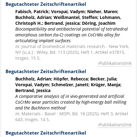
Begutachteter Zeitschriftenartikel
Fabisch, Patrick; Voropai, Vadym; Nieher, Maren;
Buchholz, Adrian; Weißmantel, Steffen; Lohmann,
Christoph H.; Bertrand, Jessica; Döring, Joachim
Biocompatibility and antibacterial potential of tetrahedral
amorphous carbon (ta-C) coatings on CoCrMo alloy for
articulating implant surfaces
In:
Journal of biomedical materials research - New York,
NY [u.a.] : Wiley, Bd. 113 (2025), Heft 1, Artikel e37815,
insges. 15 S.
Publikationslink
Begutachteter Zeitschriftenartikel
Buchholz, Adrian; Höpfer, Rebecca; Becker, Julia;
Voropai, Vadym; Schmelzer, Janett; Krüger, Manja;
Bertrand, Jessica
A comparative analysis of in vivo-generated and artificial
CoCrMo wear particles created by high-energy ball milling
and the Buchhorn method
In:
Materials - Basel : MDPI, Bd. 18 (2025), Heft 3, Artikel
643, insges. 14 S.
Publikationslink
Begutachteter Zeitschriftenartikel