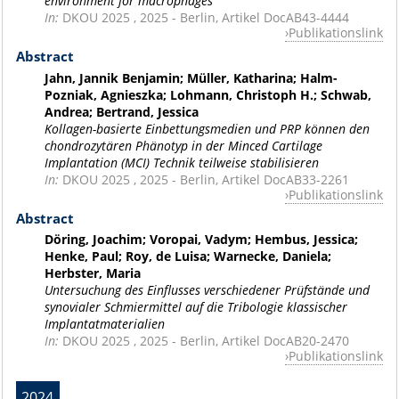
environment for macrophages
In:
DKOU 2025 , 2025 - Berlin, Artikel DocAB43-4444
Publikationslink
Abstract
Jahn, Jannik Benjamin; Müller, Katharina; Halm-
Pozniak, Agnieszka; Lohmann, Christoph H.; Schwab,
Andrea; Bertrand, Jessica
Kollagen-basierte Einbettungsmedien und PRP können den
chondrozytären Phänotyp in der Minced Cartilage
Implantation (MCI) Technik teilweise stabilisieren
In:
DKOU 2025 , 2025 - Berlin, Artikel DocAB33-2261
Publikationslink
Abstract
Döring, Joachim; Voropai, Vadym; Hembus, Jessica;
Henke, Paul; Roy, de Luisa; Warnecke, Daniela;
Herbster, Maria
Untersuchung des Einflusses verschiedener Prüfstände und
synovialer Schmiermittel auf die Tribologie klassischer
Implantatmaterialien
In:
DKOU 2025 , 2025 - Berlin, Artikel DocAB20-2470
Publikationslink
2024