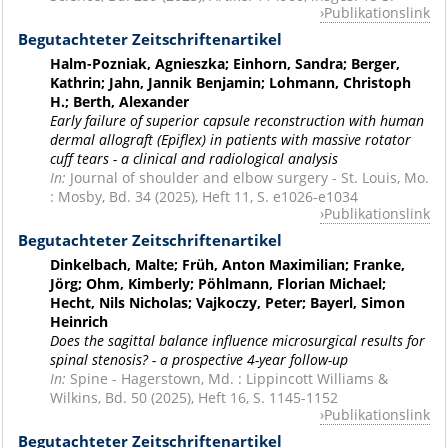
Publikationslink
Begutachteter Zeitschriftenartikel
Halm-Pozniak, Agnieszka; Einhorn, Sandra; Berger,
Kathrin; Jahn, Jannik Benjamin; Lohmann, Christoph
H.; Berth, Alexander
Early failure of superior capsule reconstruction with human
dermal allograft (Epiflex) in patients with massive rotator
cuff tears - a clinical and radiological analysis
In:
Journal of shoulder and elbow surgery - St. Louis, Mo.
: Mosby, Bd. 34 (2025), Heft 11, S. e1026-e1034
Publikationslink
Begutachteter Zeitschriftenartikel
Dinkelbach, Malte; Früh, Anton Maximilian; Franke,
Jörg; Ohm, Kimberly; Pöhlmann, Florian Michael;
Hecht, Nils Nicholas; Vajkoczy, Peter; Bayerl, Simon
Heinrich
Does the sagittal balance influence microsurgical results for
spinal stenosis? - a prospective 4-year follow-up
In:
Spine - Hagerstown, Md. : Lippincott Williams &
Wilkins, Bd. 50 (2025), Heft 16, S. 1145-1152
Publikationslink
Begutachteter Zeitschriftenartikel