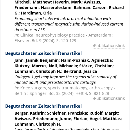
Mitchell, Matthew; Heverin, Mark; Awiszus,
Friedemann; Nasseroleslami, Bahman; Carson, Richard
G.; Hardiman, Orla
Examining short interval intracortical inhibition with
different transcranial magnetic stimulation-induced current
directions in ALS
In:
Clinical neurophysiology practice - Amsterdam :
Elsevier, Bd. 9 (2024), S. 120-129
Publikationslink
Begutachteter Zeitschriftenartikel
Jahn, Jannik Benjamin; Halm-Pozniak, Agnieszka;
Klutzny, Marcus; Noll, Michaela; Stärke, Christian;
Lohmann, Christoph H.; Bertrand, Jessica
Collagen 1 gel may improve the regenerative capacity of
minced adult and preosteoarthritic cartilage
In:
Knee surgery, sports traumatology, arthroscopy -
Berlin : Springer, Bd. 32 (2024), Heft 4, S. 821-828
Publikationslink
Begutachteter Zeitschriftenartikel
Berger, Kathrin; Schiefner, Franziska; Rudolf, Margit;
Awiszus, Friedemann; Junne, Florian; Vogel, Matthias;
Lohmann, Christoph H.
Long-term effects of doping with anabolic steroids during