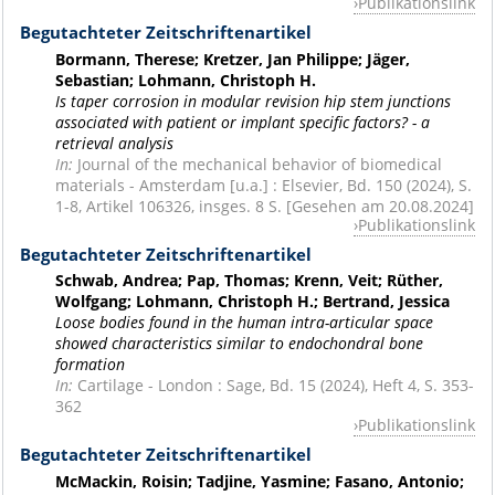
Publikationslink
Begutachteter Zeitschriftenartikel
Bormann, Therese; Kretzer, Jan Philippe; Jäger,
Sebastian; Lohmann, Christoph H.
Is taper corrosion in modular revision hip stem junctions
associated with patient or implant specific factors? - a
retrieval analysis
In:
Journal of the mechanical behavior of biomedical
materials - Amsterdam [u.a.] : Elsevier, Bd. 150 (2024), S.
1-8, Artikel 106326, insges. 8 S. [Gesehen am 20.08.2024]
Publikationslink
Begutachteter Zeitschriftenartikel
Schwab, Andrea; Pap, Thomas; Krenn, Veit; Rüther,
Wolfgang; Lohmann, Christoph H.; Bertrand, Jessica
Loose bodies found in the human intra-articular space
showed characteristics similar to endochondral bone
formation
In:
Cartilage - London : Sage, Bd. 15 (2024), Heft 4, S. 353-
362
Publikationslink
Begutachteter Zeitschriftenartikel
McMackin, Roisin; Tadjine, Yasmine; Fasano, Antonio;