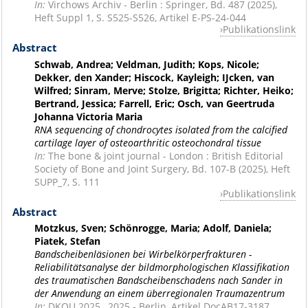
In:
Virchows Archiv - Berlin : Springer, Bd. 487 (2025),
Heft Suppl 1, S. S525-S526, Artikel E-PS-24-044
Publikationslink
Abstract
Schwab, Andrea; Veldman, Judith; Kops, Nicole;
Dekker, den Xander; Hiscock, Kayleigh; IJcken, van
Wilfred; Sinram, Merve; Stolze, Brigitta; Richter, Heiko;
Bertrand, Jessica; Farrell, Eric; Osch, van Geertruda
Johanna Victoria Maria
RNA sequencing of chondrocytes isolated from the calcified
cartilage layer of osteoarthritic osteochondral tissue
In:
The bone & joint journal - London : British Editorial
Society of Bone and Joint Surgery, Bd. 107-B (2025), Heft
SUPP_7, S. 111
Publikationslink
Abstract
Motzkus, Sven; Schönrogge, Maria; Adolf, Daniela;
Piatek, Stefan
Bandscheibenläsionen bei Wirbelkörperfrakturen -
Reliabilitätsanalyse der bildmorphologischen Klassifikation
des traumatischen Bandscheibenschadens nach Sander in
der Anwendung an einem überregionalen Traumazentrum
In:
DKOU 2025 , 2025 - Berlin, Artikel DocAB17-3187