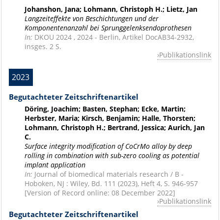
Johanshon, Jana; Lohmann, Christoph H.; Lietz, Jan
Langzeiteffekte von Beschichtungen und der
Komponentenanzahl bei Sprunggelenksendoprothesen
In:
DKOU 2024 , 2024 - Berlin, Artikel DocAB34-2932,
insges. 2 S.
Publikationslink
2023
Begutachteter Zeitschriftenartikel
Döring, Joachim; Basten, Stephan; Ecke, Martin;
Herbster, Maria; Kirsch, Benjamin; Halle, Thorsten;
Lohmann, Christoph H.; Bertrand, Jessica; Aurich, Jan
C.
Surface integrity modification of CoCrMo alloy by deep
rolling in combination with sub-zero cooling as potential
implant application
In:
Journal of biomedical materials research / B -
Hoboken, NJ : Wiley, Bd. 111 (2023), Heft 4, S. 946-957
[Version of Record online: 08 December 2022]
Publikationslink
Begutachteter Zeitschriftenartikel