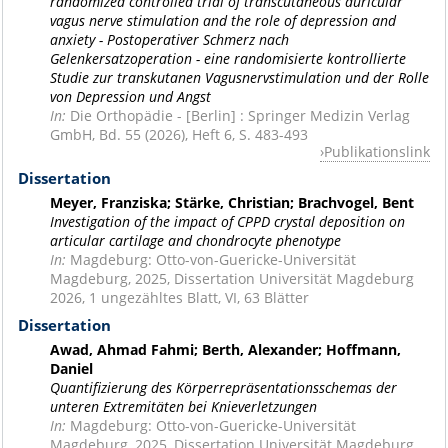
randomized controlled trial of transcutaneous auricular
vagus nerve stimulation and the role of depression and
anxiety - Postoperativer Schmerz nach
Gelenkersatzoperation - eine randomisierte kontrollierte
Studie zur transkutanen Vagusnervstimulation und der Rolle
von Depression und Angst
In:
Die Orthopädie - [Berlin] : Springer Medizin Verlag
GmbH, Bd. 55 (2026), Heft 6, S. 483-493
Publikationslink
Dissertation
Meyer, Franziska; Stärke, Christian; Brachvogel, Bent
Investigation of the impact of CPPD crystal deposition on
articular cartilage and chondrocyte phenotype
In:
Magdeburg: Otto-von-Guericke-Universität
Magdeburg, 2025, Dissertation Universität Magdeburg
2026, 1 ungezähltes Blatt, VI, 63 Blätter
Dissertation
Awad, Ahmad Fahmi; Berth, Alexander; Hoffmann,
Daniel
Quantifizierung des Körperrepräsentationsschemas der
unteren Extremitäten bei Knieverletzungen
In:
Magdeburg: Otto-von-Guericke-Universität
Magdeburg, 2025, Dissertation Universität Magdeburg