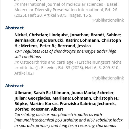
In:
International journal of molecular sciences - Basel :
Molecular Diversity Preservation International, Bd. 26
(2025), Heft 20, Artikel 9875, insges. 15 S.
Publikationslink
Abstract
Nickel, Christian; Lindquist, Jonathan; Brandt, Sabine;
Bernhardt, Anja; Borucki, Katrin; Lohmann, Christoph
H.; Mertens, Peter R.; Bertrand, Jessica
YB-1 regulates loss of chondrocyte phenotype under high
salt conditions
In:
Osteoarthritis and cartilage - [Erscheinungsort nicht
ermittelbar] : Elsevier, Bd. 33 (2025), Heft 6, S. 809-810,
Artikel 821
Publikationslink
Abstract
Ullmann, Sarah R.; Ullmann, Joana Maria; Schreier,
Julian; Georgiades, Marilena; Lohmann, Christoph H.;
Röpke, Martin; Karras, Franziska Sabrina; Jechorek,
Dörthe; Roessner, Albert
Correlating nuclear morphometric patterns with
immunohistochemical p53 staining and Ki67 labelling index
in sporadic primary and long-term recurring chordomas