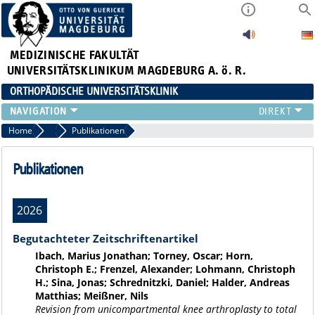
MEDIZINISCHE FAKULTÄT
UNIVERSITÄTSKLINIKUM MAGDEBURG A. ö. R.
ORTHOPÄDISCHE UNIVERSITÄTSKLINIK
TEAM
Home
Exp. Orthopädie
Publikationen
KLINIK
ÄRZTE
Publikationen
PATIENTEN
SCHWERPUNKTE
2026
EXP. ORTHOPÄDIE
ENDOPROTHETIKZENTRUM DER MAXIMALVERSORGUNG
Begutachteter Zeitschriftenartikel
Ibach, Marius Jonathan; Torney, Oscar; Horn,
Christoph E.; Frenzel, Alexander; Lohmann, Christoph
H.; Sina, Jonas; Schrednitzki, Daniel; Halder, Andreas
Matthias; Meißner, Nils
Revision from unicompartmental knee arthroplasty to total