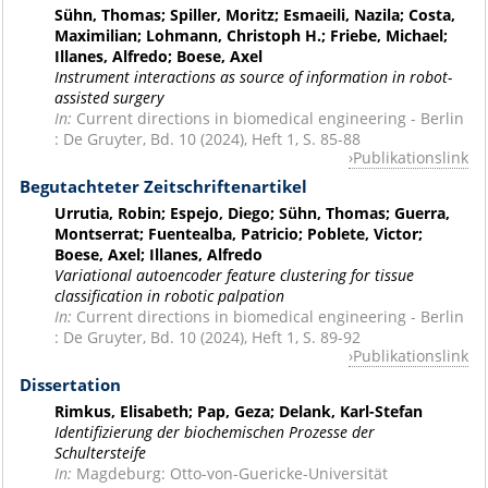
Sühn, Thomas; Spiller, Moritz; Esmaeili, Nazila; Costa,
Maximilian; Lohmann, Christoph H.; Friebe, Michael;
Illanes, Alfredo; Boese, Axel
Instrument interactions as source of information in robot-
assisted surgery
In:
Current directions in biomedical engineering - Berlin
: De Gruyter, Bd. 10 (2024), Heft 1, S. 85-88
Publikationslink
Begutachteter Zeitschriftenartikel
Urrutia, Robin; Espejo, Diego; Sühn, Thomas; Guerra,
Montserrat; Fuentealba, Patricio; Poblete, Victor;
Boese, Axel; Illanes, Alfredo
Variational autoencoder feature clustering for tissue
classification in robotic palpation
In:
Current directions in biomedical engineering - Berlin
: De Gruyter, Bd. 10 (2024), Heft 1, S. 89-92
Publikationslink
Dissertation
Rimkus, Elisabeth; Pap, Geza; Delank, Karl-Stefan
Identifizierung der biochemischen Prozesse der
Schultersteife
In:
Magdeburg: Otto-von-Guericke-Universität