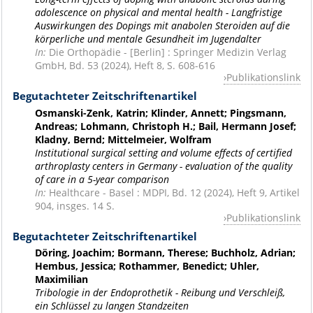
adolescence on physical and mental health - Langfristige
Auswirkungen des Dopings mit anabolen Steroiden auf die
körperliche und mentale Gesundheit im Jugendalter
In:
Die Orthopädie - [Berlin] : Springer Medizin Verlag
GmbH, Bd. 53 (2024), Heft 8, S. 608-616
Publikationslink
Begutachteter Zeitschriftenartikel
Osmanski-Zenk, Katrin; Klinder, Annett; Pingsmann,
Andreas; Lohmann, Christoph H.; Bail, Hermann Josef;
Kladny, Bernd; Mittelmeier, Wolfram
Institutional surgical setting and volume effects of certified
arthroplasty centers in Germany - evaluation of the quality
of care in a 5-year comparison
In:
Healthcare - Basel : MDPI, Bd. 12 (2024), Heft 9, Artikel
904, insges. 14 S.
Publikationslink
Begutachteter Zeitschriftenartikel
Döring, Joachim; Bormann, Therese; Buchholz, Adrian;
Hembus, Jessica; Rothammer, Benedict; Uhler,
Maximilian
Tribologie in der Endoprothetik - Reibung und Verschleiß,
ein Schlüssel zu langen Standzeiten