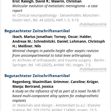
Erol; Raleigh, David R.; Mawrin, Christian
Molecular evolution of metastatic meningioma - a case
report
In:
Clinical neuropathology - Deisenhofen, München :
Dustri-Verl., Bd. 44 (2025), Heft 1, S. 9-15
Publikationslink
Begutachteter Zeitschriftenartikel
Ibach, Marius Jonathan; Torney, Oscar; Halder,
Andreas M.; Schrednitzki, Daniel; Lohmann, Christoph
H.; Meißner, Nils
Minimal changes in patella height after aseptic revision
from unicompartmental to total knee arthroplasty
In:
Archives of orthopaedic and trauma surgery - Berlin :
Springer, Bd. 145 (2025), Artikel 181, insges. 7 S.
Publikationslink
Begutachteter Zeitschriftenartikel
Regenberg, Maximilian; Grimmer, Caroline; Krüger,
Manja; Bertrand, Jessica
A study on the influence of Hf as part of a novel Ta-Nb-Ti
based multi-component alloy system for endoprosthetic
implants
In:
Materials and design - Amsterdam [u.a.] : Elsevier
Science, Bd. 259 (2025), Artikel 114960, insges. 15 S.