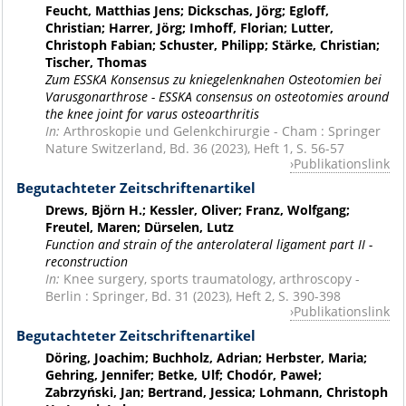
Feucht, Matthias Jens; Dickschas, Jörg; Egloff,
Christian; Harrer, Jörg; Imhoff, Florian; Lutter,
Christoph Fabian; Schuster, Philipp; Stärke, Christian;
Tischer, Thomas
Zum ESSKA Konsensus zu kniegelenknahen Osteotomien bei
Varusgonarthrose - ESSKA consensus on osteotomies around
the knee joint for varus osteoarthritis
In:
Arthroskopie und Gelenkchirurgie - Cham : Springer
Nature Switzerland, Bd. 36 (2023), Heft 1, S. 56-57
Publikationslink
Begutachteter Zeitschriftenartikel
Drews, Björn H.; Kessler, Oliver; Franz, Wolfgang;
Freutel, Maren; Dürselen, Lutz
Function and strain of the anterolateral ligament part II -
reconstruction
In:
Knee surgery, sports traumatology, arthroscopy -
Berlin : Springer, Bd. 31 (2023), Heft 2, S. 390-398
Publikationslink
Begutachteter Zeitschriftenartikel
Döring, Joachim; Buchholz, Adrian; Herbster, Maria;
Gehring, Jennifer; Betke, Ulf; Chodór, Paweł;
Zabrzyński, Jan; Bertrand, Jessica; Lohmann, Christoph