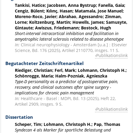
Tankisi, Hatice; Jacobsen, Anna Bystrup; Fanella, Gaia;
Cengiz, Bülent; Kılınç, Hasan; Matamala, Jose Manuel;
Moreno-Roco, Javier; Abrahao, Agessandro; Zinman,
Lorne; Koltzenburg, Martin; Howells, James; Samusyte,
Gintaute; Awiszus, Friedemann; Bostock, Hugh
Short-interval intracortical inhibition and facilitation in
amyotrophic lateral sclerosis related to disease phenotype
In:
Clinical neurophysiology - Amsterdam [u.a.] : Elsevier
Science, Bd. 176 (2025), Artikel 2110770, insges. 11 S.
Publikationslink
Begutachteter Zeitschriftenartikel
Riediger, Christian; Ferl, Mark; Lohmann, Christoph H.;
Schönrogge, Maria; Halm-Pozniak, Agnieszka
Type-D personality as a predictor of postoperative pain,
recovery, and clinical outcomes after spine surgery -
implications for chronic pain management
In:
Healthcare - Basel : MDPI, Bd. 13 (2025), Heft 22,
Artikel 2909, insges. 9 S.
Publikationslink
Dissertation
Scheper, Tim; Lohmann, Christoph H.; Pap, Thomas
Syndecan 4 als Marker für sportliche Belastung und