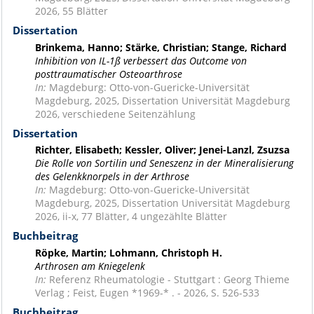
2026, 55 Blätter
Dissertation
Brinkema, Hanno; Stärke, Christian; Stange, Richard
Inhibition von IL-1ß verbessert das Outcome von
posttraumatischer Osteoarthrose
In:
Magdeburg: Otto-von-Guericke-Universität
Magdeburg, 2025, Dissertation Universität Magdeburg
2026, verschiedene Seitenzählung
Dissertation
Richter, Elisabeth; Kessler, Oliver; Jenei-Lanzl, Zsuzsa
Die Rolle von Sortilin und Seneszenz in der Mineralisierung
des Gelenkknorpels in der Arthrose
In:
Magdeburg: Otto-von-Guericke-Universität
Magdeburg, 2025, Dissertation Universität Magdeburg
2026, ii-x, 77 Blätter, 4 ungezählte Blätter
Buchbeitrag
Röpke, Martin; Lohmann, Christoph H.
Arthrosen am Kniegelenk
In:
Referenz Rheumatologie - Stuttgart : Georg Thieme
Verlag ; Feist, Eugen *1969-* . - 2026, S. 526-533
Buchbeitrag