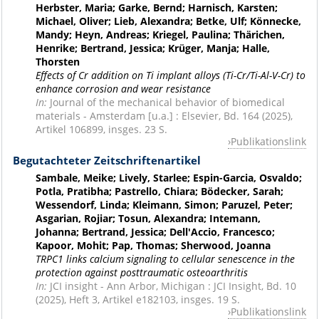
Herbster, Maria; Garke, Bernd; Harnisch, Karsten;
Michael, Oliver; Lieb, Alexandra; Betke, Ulf; Könnecke,
Mandy; Heyn, Andreas; Kriegel, Paulina; Thärichen,
Henrike; Bertrand, Jessica; Krüger, Manja; Halle,
Thorsten
Effects of Cr addition on Ti implant alloys (Ti-Cr/Ti-Al-V-Cr) to
enhance corrosion and wear resistance
In:
Journal of the mechanical behavior of biomedical
materials - Amsterdam [u.a.] : Elsevier, Bd. 164 (2025),
Artikel 106899, insges. 23 S.
Publikationslink
Begutachteter Zeitschriftenartikel
Sambale, Meike; Lively, Starlee; Espin-Garcia, Osvaldo;
Potla, Pratibha; Pastrello, Chiara; Bödecker, Sarah;
Wessendorf, Linda; Kleimann, Simon; Paruzel, Peter;
Asgarian, Rojiar; Tosun, Alexandra; Intemann,
Johanna; Bertrand, Jessica; Dell'Accio, Francesco;
Kapoor, Mohit; Pap, Thomas; Sherwood, Joanna
TRPC1 links calcium signaling to cellular senescence in the
protection against posttraumatic osteoarthritis
In:
JCI insight - Ann Arbor, Michigan : JCI Insight, Bd. 10
(2025), Heft 3, Artikel e182103, insges. 19 S.
Publikationslink