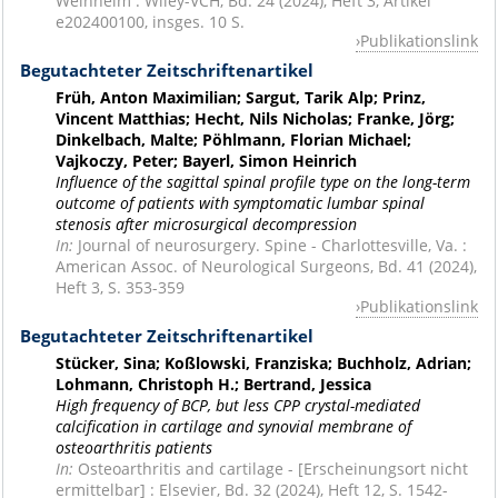
Weinheim : Wiley-VCH, Bd. 24 (2024), Heft 3, Artikel
e202400100, insges. 10 S.
Publikationslink
Begutachteter Zeitschriftenartikel
Früh, Anton Maximilian; Sargut, Tarik Alp; Prinz,
Vincent Matthias; Hecht, Nils Nicholas; Franke, Jörg;
Dinkelbach, Malte; Pöhlmann, Florian Michael;
Vajkoczy, Peter; Bayerl, Simon Heinrich
Influence of the sagittal spinal profile type on the long-term
outcome of patients with symptomatic lumbar spinal
stenosis after microsurgical decompression
In:
Journal of neurosurgery. Spine - Charlottesville, Va. :
American Assoc. of Neurological Surgeons, Bd. 41 (2024),
Heft 3, S. 353-359
Publikationslink
Begutachteter Zeitschriftenartikel
Stücker, Sina; Koßlowski, Franziska; Buchholz, Adrian;
Lohmann, Christoph H.; Bertrand, Jessica
High frequency of BCP, but less CPP crystal-mediated
calcification in cartilage and synovial membrane of
osteoarthritis patients
In:
Osteoarthritis and cartilage - [Erscheinungsort nicht
ermittelbar] : Elsevier, Bd. 32 (2024), Heft 12, S. 1542-