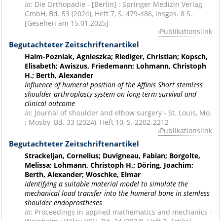
In:
Die Orthopädie - [Berlin] : Springer Medizin Verlag
GmbH, Bd. 53 (2024), Heft 7, S. 479-486, insges. 8 S.
[Gesehen am 15.01.2025]
Publikationslink
Begutachteter Zeitschriftenartikel
Halm-Pozniak, Agnieszka; Riediger, Christian; Kopsch,
Elisabeth; Awiszus, Friedemann; Lohmann, Christoph
H.; Berth, Alexander
Influence of humeral position of the Affinis Short stemless
shoulder arthroplasty system on long-term survival and
clinical outcome
In:
Journal of shoulder and elbow surgery - St. Louis, Mo.
: Mosby, Bd. 33 (2024), Heft 10, S. 2202-2212
Publikationslink
Begutachteter Zeitschriftenartikel
Strackeljan, Cornelius; Duvigneau, Fabian; Borgolte,
Melissa; Lohmann, Christoph H.; Döring, Joachim;
Berth, Alexander; Woschke, Elmar
Identifying a suitable material model to simulate the
mechanical load transfer into the humeral bone in stemless
shoulder endoprostheses
In:
Proceedings in applied mathematics and mechanics -