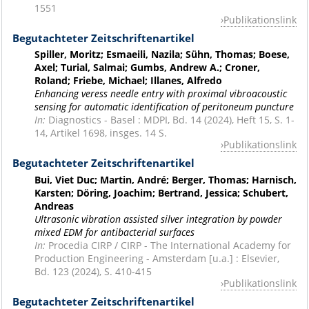
1551
Publikationslink
Begutachteter Zeitschriftenartikel
Spiller, Moritz; Esmaeili, Nazila; Sühn, Thomas; Boese,
Axel; Turial, Salmai; Gumbs, Andrew A.; Croner,
Roland; Friebe, Michael; Illanes, Alfredo
Enhancing veress needle entry with proximal vibroacoustic
sensing for automatic identification of peritoneum puncture
In:
Diagnostics - Basel : MDPI, Bd. 14 (2024), Heft 15, S. 1-
14, Artikel 1698, insges. 14 S.
Publikationslink
Begutachteter Zeitschriftenartikel
Bui, Viet Duc; Martin, André; Berger, Thomas; Harnisch,
Karsten; Döring, Joachim; Bertrand, Jessica; Schubert,
Andreas
Ultrasonic vibration assisted silver integration by powder
mixed EDM for antibacterial surfaces
In:
Procedia CIRP / CIRP - The International Academy for
Production Engineering - Amsterdam [u.a.] : Elsevier,
Bd. 123 (2024), S. 410-415
Publikationslink
Begutachteter Zeitschriftenartikel