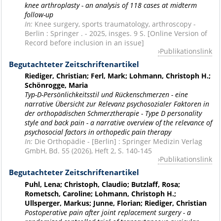
knee arthroplasty - an analysis of 118 cases at midterm
follow-up
In:
Knee surgery, sports traumatology, arthroscopy -
Berlin : Springer . - 2025, insges. 9 S. [Online Version of
Record before inclusion in an issue]
Publikationslink
Begutachteter Zeitschriftenartikel
Riediger, Christian; Ferl, Mark; Lohmann, Christoph H.;
Schönrogge, Maria
Typ-D-Persönlichkeitsstil und Rückenschmerzen - eine
narrative Übersicht zur Relevanz psychosozialer Faktoren in
der orthopädischen Schmerztherapie - Type D personality
style and back pain - a narrative overview of the relevance of
psychosocial factors in orthopedic pain therapy
In:
Die Orthopädie - [Berlin] : Springer Medizin Verlag
GmbH, Bd. 55 (2026), Heft 2, S. 140-145
Publikationslink
Begutachteter Zeitschriftenartikel
Puhl, Lena; Christoph, Claudio; Butzlaff, Rosa;
Rometsch, Caroline; Lohmann, Christoph H.;
Ullsperger, Markus; Junne, Florian; Riediger, Christian
Postoperative pain after joint replacement surgery - a