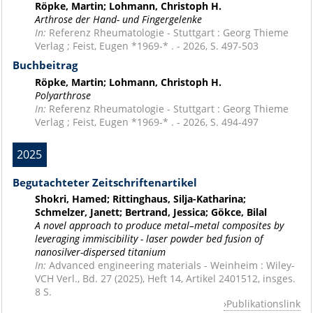
Röpke, Martin; Lohmann, Christoph H.
Arthrose der Hand- und Fingergelenke
In:
Referenz Rheumatologie - Stuttgart : Georg Thieme
Verlag ; Feist, Eugen *1969-* . - 2026, S. 497-503
Buchbeitrag
Röpke, Martin; Lohmann, Christoph H.
Polyarthrose
In:
Referenz Rheumatologie - Stuttgart : Georg Thieme
Verlag ; Feist, Eugen *1969-* . - 2026, S. 494-497
2025
Begutachteter Zeitschriftenartikel
Shokri, Hamed; Rittinghaus, Silja-Katharina;
Schmelzer, Janett; Bertrand, Jessica; Gökce, Bilal
A novel approach to produce metal–metal composites by
leveraging immiscibility - laser powder bed fusion of
nanosilver-dispersed titanium
In:
Advanced engineering materials - Weinheim : Wiley-
VCH Verl., Bd. 27 (2025), Heft 14, Artikel 2401512, insges.
8 S.
Publikationslink