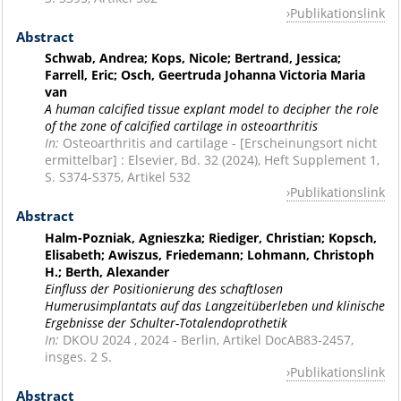
Publikationslink
Abstract
Schwab, Andrea; Kops, Nicole; Bertrand, Jessica;
Farrell, Eric; Osch, Geertruda Johanna Victoria Maria
van
A human calcified tissue explant model to decipher the role
of the zone of calcified cartilage in osteoarthritis
In:
Osteoarthritis and cartilage - [Erscheinungsort nicht
ermittelbar] : Elsevier, Bd. 32 (2024), Heft Supplement 1,
S. S374-S375, Artikel 532
Publikationslink
Abstract
Halm-Pozniak, Agnieszka; Riediger, Christian; Kopsch,
Elisabeth; Awiszus, Friedemann; Lohmann, Christoph
H.; Berth, Alexander
Einfluss der Positionierung des schaftlosen
Humerusimplantats auf das Langzeitüberleben und klinische
Ergebnisse der Schulter-Totalendoprothetik
In:
DKOU 2024 , 2024 - Berlin, Artikel DocAB83-2457,
insges. 2 S.
Publikationslink
Abstract