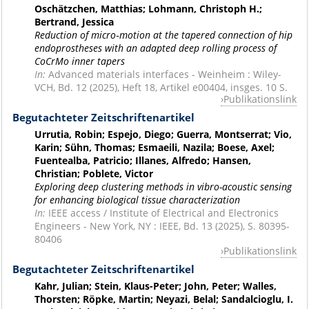
Oschätzchen, Matthias; Lohmann, Christoph H.;
Bertrand, Jessica
Reduction of micro‐motion at the tapered connection of hip
endoprostheses with an adapted deep rolling process of
CoCrMo inner tapers
In:
Advanced materials interfaces - Weinheim : Wiley-
VCH, Bd. 12 (2025), Heft 18, Artikel e00404, insges. 10 S.
Publikationslink
Begutachteter Zeitschriftenartikel
Urrutia, Robin; Espejo, Diego; Guerra, Montserrat; Vio,
Karin; Sühn, Thomas; Esmaeili, Nazila; Boese, Axel;
Fuentealba, Patricio; Illanes, Alfredo; Hansen,
Christian; Poblete, Victor
Exploring deep clustering methods in vibro-acoustic sensing
for enhancing biological tissue characterization
In:
IEEE access / Institute of Electrical and Electronics
Engineers - New York, NY : IEEE, Bd. 13 (2025), S. 80395-
80406
Publikationslink
Begutachteter Zeitschriftenartikel
Kahr, Julian; Stein, Klaus-Peter; John, Peter; Walles,
Thorsten; Röpke, Martin; Neyazi, Belal; Sandalcioglu, I.