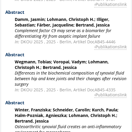
Publikationslink
Abstract
Damm, Jasmin; Lohmann, Christoph H.; Illiger,
Sebastian; Färber, Jacqueline; Bertrand, Jessica
Complement factor C9 may serve as a biomarker for
differentiating PJI from aseptic implant failure
In:
DKOU 2025 , 2025 - Berlin, Artikel DocAB45-4446
Publikationslink
Abstract
Wegmann, Tobias; Voropai, Vadym; Lohmann,
Christoph H.; Bertrand, Jessica
Differences in the biochemical composition of synovial fluid
between hip and knee joints and their changes after revision
surgery
In:
DKOU 2025 , 2025 - Berlin, Artikel DocAB45-4335
Publikationslink
Abstract
Winter, Franziska; Schneider, Carolin; Kurch, Paula;
Halm-Pozniak, Agnieszka; Lohmann, Christoph H.;
Bertrand, Jessica
Osteoarthritic synovial fluid creates an anti-inflammatory