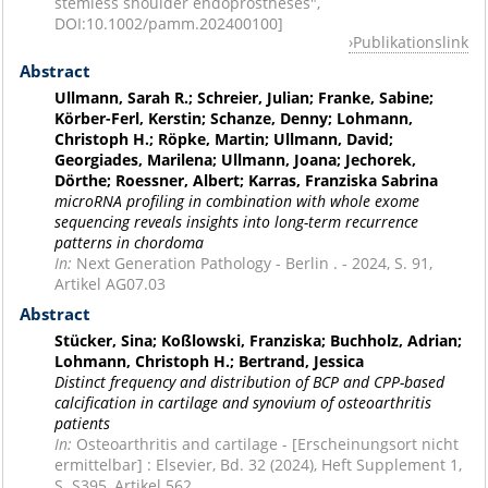
stemless shoulder endoprostheses",
DOI:10.1002/pamm.202400100]
Publikationslink
Abstract
Ullmann, Sarah R.; Schreier, Julian; Franke, Sabine;
Körber-Ferl, Kerstin; Schanze, Denny; Lohmann,
Christoph H.; Röpke, Martin; Ullmann, David;
Georgiades, Marilena; Ullmann, Joana; Jechorek,
Dörthe; Roessner, Albert; Karras, Franziska Sabrina
microRNA profiling in combination with whole exome
sequencing reveals insights into long-term recurrence
patterns in chordoma
In:
Next Generation Pathology - Berlin . - 2024, S. 91,
Artikel AG07.03
Abstract
Stücker, Sina; Koßlowski, Franziska; Buchholz, Adrian;
Lohmann, Christoph H.; Bertrand, Jessica
Distinct frequency and distribution of BCP and CPP-based
calcification in cartilage and synovium of osteoarthritis
patients
In:
Osteoarthritis and cartilage - [Erscheinungsort nicht
ermittelbar] : Elsevier, Bd. 32 (2024), Heft Supplement 1,
S. S395, Artikel 562