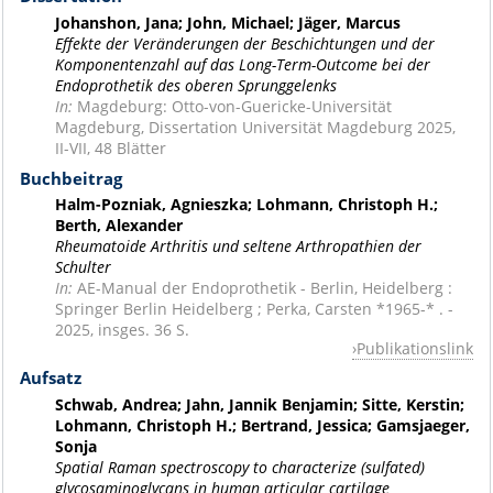
Johanshon, Jana; John, Michael; Jäger, Marcus
Effekte der Veränderungen der Beschichtungen und der
Komponentenzahl auf das Long-Term-Outcome bei der
Endoprothetik des oberen Sprunggelenks
In:
Magdeburg: Otto-von-Guericke-Universität
Magdeburg, Dissertation Universität Magdeburg 2025,
II-VII, 48 Blätter
Buchbeitrag
Halm-Pozniak, Agnieszka; Lohmann, Christoph H.;
Berth, Alexander
Rheumatoide Arthritis und seltene Arthropathien der
Schulter
In:
AE-Manual der Endoprothetik - Berlin, Heidelberg :
Springer Berlin Heidelberg ; Perka, Carsten *1965-* . -
2025, insges. 36 S.
Publikationslink
Aufsatz
Schwab, Andrea; Jahn, Jannik Benjamin; Sitte, Kerstin;
Lohmann, Christoph H.; Bertrand, Jessica; Gamsjaeger,
Sonja
Spatial Raman spectroscopy to characterize (sulfated)
glycosaminoglycans in human articular cartilage